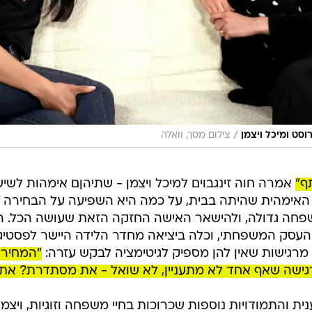
/
וסט ומיכל ויצמן
צילום מסך, וואלה
ף"
אמרה חוה זינגבוים למיכל ויצמן - שתיהןם אימהות לשיש
האימהית שהיתה בבית, על כמה היא השפיעה על הבחירה 
חה גדולה, ולהישאר האישה החזקה הזאת שעושה הכל. הכ
העסק המשפחתי, וכלה ביציאה מחדר הלידה היישר לפסטיגל
 מרגישות שאין להן מספיק לגיטימציה לבקש עזרה:
"המחיר 
רגישה שאף אחד לא מתעניין, לא שואל - את מסתדרת? את 
ית והתמודויות נוספות שכרוכות בחיי משפחה וזוגיות, ויצמ