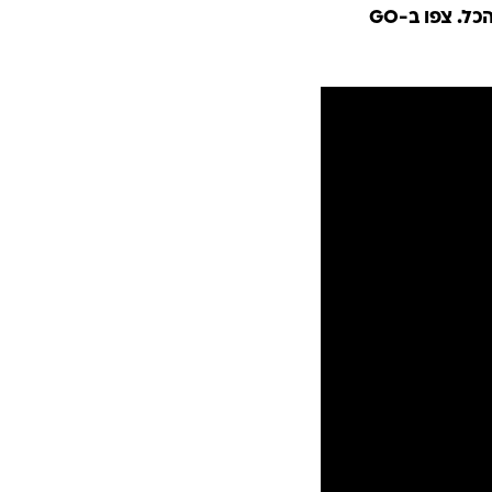
בזכות עצמה, ויחד איתה מיכל (הקטנה) ויצמן, כדי לדבר על - ובכן - הכל וחושפות הכל. צפו ב-GO