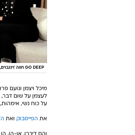
GO DEEP חווה זינגבוים, מיכל ויצמן ונועם פרוסט צוללות לעמוקים
מיכל ויצמן ונועם פר
על כוח נשי, אימהות,
את
הפייסבוק
ואת
הא
והם דיברו. או-הו, ה