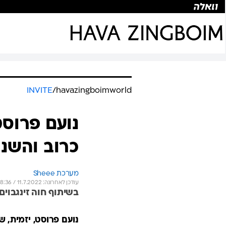
INVITE
/
havazingboimworld
נועם פרוסט
כרוב והשני
מערכת Sheee
עודכן לאחרונה: 11.7.2022 / 8:36
בשיתוף חוה זינגבוים
נועם פרוסט, יזמית, ש