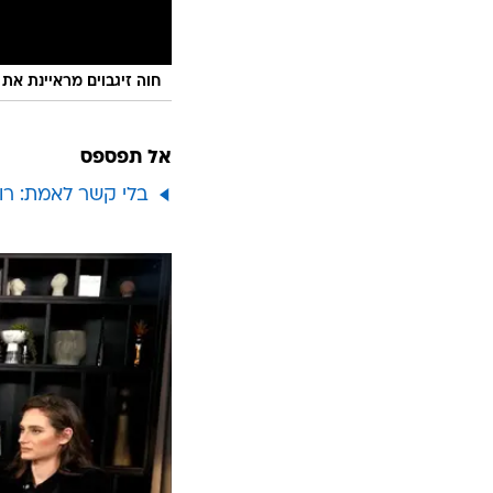
חוה זיגבוים מראיינת את
אל תפספס
בלי קשר לאמת: רו